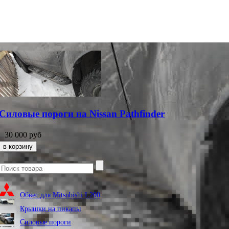
Силовые пороги на Nissan Pathfinder
30 000
руб
Обвес для Mitsubishi L200
Крышки на пикапы
Силовые пороги