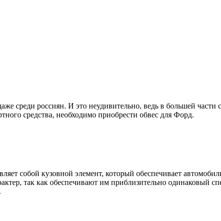
же среди россиян. И это неудивительно, ведь в большей части 
ртного средства, необходимо приобрести
обвес для Форд
.
тавляет собой кузовной элемент, который обеспечивает автомоб
рактер, так как обеспечивают им приблизительно одинаковый сп
.