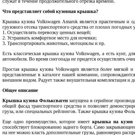
служат в течение продолжительного отрезка времени.
Что представляет собой кузовная крышка?
Крышка кузова Volkswagen Amarok является практичным и о
грузового отсека транспортного средства от плохих погодных у
1. Осуществлять перевозку ценных вещей;
2. Устраивать комфортное место для ночевки;
3. Транспортировать животных, мотоциклы и пр.
Есть классическая крышка кузова Volkswagen, а есть кунг, 
автомобиля. Во время снегопада не придется осуществлять очи
Простая крышка кузова Volkswagen является более мягкой и
представленные в каталоге нашей компании, сопровождаютс
внешним видом. Радует также внушительная комплектация и до
Общее описание
Крышка кузова Фольксваген
запущена в серийное производс
общий фасад транспортного средства и позволяет демонстрир
груза, или специальных рейлингов. Также крышка кузова Фоль
Еще одно преимущество, которое имеет
крышка на кузов
способствует блокированию заднего борта. Само закрывающеес
на нее можно класть дополнительные грузы, равномерно распре