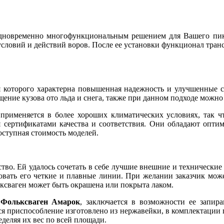
дновременно многофункциональным решением для Вашего пика
словий и действий воров. После ее установки функционал трансп
для которого характерна повышенная надежность и улучшенные 
щение кузова ото льда и снега, также при данном подходе можно
 применяется в более хороших климатических условиях, так чт
я сертификатами качества и соответствия. Они обладают опти
ступная стоимость моделей.
тво. Ей удалось сочетать в себе лучшие внешние и технические
овать его четкие и плавные линии. При желании заказчик може
ксваген может быть окрашена или покрыта лаком.
 Фольксваген Амарок
, заключается в возможности ее запир
я приспособление изготовлено из нержавейки, в комплектации п
деляя их вес по всей площади.