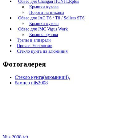
Обвес для Changan HUNTERplus
Крышки кузова
Пороги на пикапы
Обвес для JAC T6 / T8 / Sollers ST6
Крышки кузова
Обвес для JMC Vigus Work
Крышка кузова
Трапы и аппарели
Прочее-Эксклюзив
Стекло кунга из алюминия
Фотогалерея
Стекло кунга(алюминий).
бампер niis2008
Niis 2008 (c)